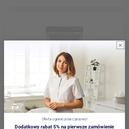
regularna
promocyjna
Oferta ograniczona czasowo!
W promocji
Dodatkowy rabat 5% na pierwsze zamówienie