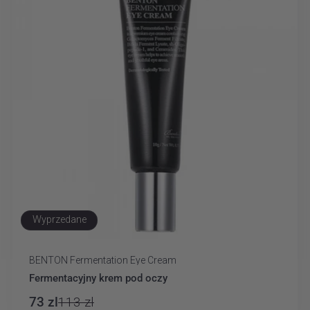
Wyprzedane
BENTON Fermentation Eye Cream
Dostawca:
Fermentacyjny krem pod oczy
73 zl
113 zl
Cena
Cena