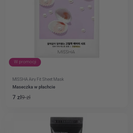
W promocji
MISSHA Airy Fit Sheet Mask
Dostawca:
Maseczka w płachcie
7 zl
9 zl
Cena
Cena
regularna
promocyjna